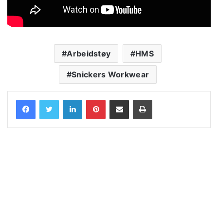
Arbeidstøy
HMS
Snickers Workwear
LinkedIn
Pinterest
Share via Email
Print