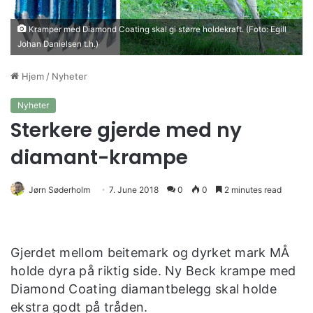
Kramper med Diamond Coating skal gi større holdekraft. (Foto: Egill
Johan Danielsen t.h.)
Hjem
/
Nyheter
Nyheter
Sterkere gjerde med ny
diamant-krampe
Jørn Søderholm
7. June 2018
0
0
2 minutes read
Gjerdet mellom beitemark og dyrket mark MÅ
holde dyra på riktig side. Ny Beck krampe med
Diamond Coating diamantbelegg skal holde
ekstra godt på tråden.