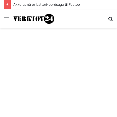
Akkurat nå er batteri-bordsaga til Festool billigere
Meny
S