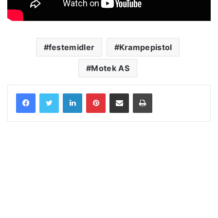
festemidler
Krampepistol
Motek AS
LinkedIn
Pinterest
Share via Email
Print