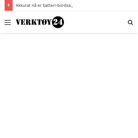
Akkurat nå er batteri-bordsaga til Festool billigere
Meny
S