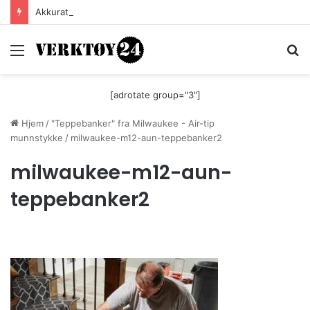
Akkurat nå er batteri-bordsaga til Festool billigere
Meny
S
[adrotate group="3"]
Hjem
/
"Teppebanker" fra Milwaukee - Air-tip
munnstykke
/
milwaukee-m12-aun-teppebanker2
milwaukee-m12-aun-
teppebanker2