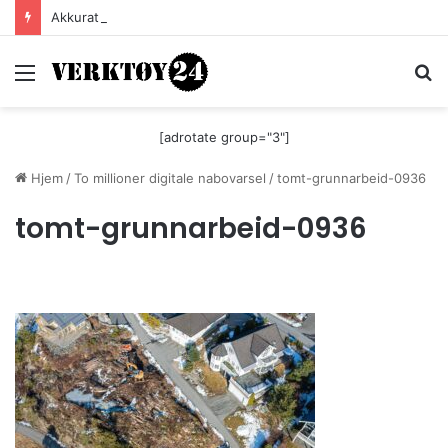
Akkurat nå er batteri-bordsaga til Festool billigere
Meny
S
[adrotate group="3"]
Hjem
/
To millioner digitale nabovarsel
/
tomt-grunnarbeid-0936
tomt-grunnarbeid-0936