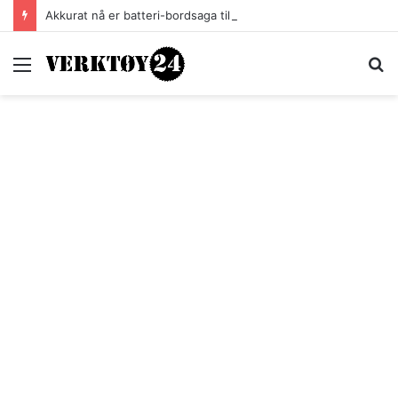
Akkurat nå er batteri-bordsaga til Festool billigere
Meny
S