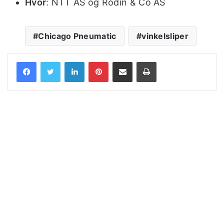
Hvor
: NTT AS og Rodin & Co AS
Chicago Pneumatic
vinkelsliper
LinkedIn
Pinterest
Share via Email
Print