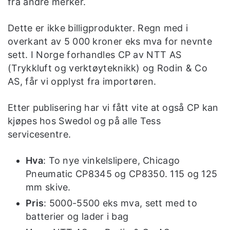
fra andre merker.
Dette er ikke billigprodukter. Regn med i
overkant av 5 000 kroner eks mva for nevnte
sett. I Norge forhandles CP av NTT AS
(Trykkluft og verktøyteknikk) og Rodin & Co
AS, får vi opplyst fra importøren.
Etter publisering har vi fått vite at også CP kan
kjøpes hos Swedol og på alle Tess
servicesentre.
Hva
: To nye vinkelslipere, Chicago
Pneumatic CP8345 og CP8350. 115 og 125
mm skive.
Pris
: 5000-5500 eks mva, sett med to
batterier og lader i bag