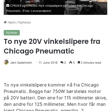
CP8345 og CP8350. Nye vinkelslipere på batteri fra Chicago
Pneumatic. (Foto: Leverandøren)
Hjem
/
Nyheter
Nyheter
To nye 20V vinkelslipere fra
Chicago Pneumatic
Jørn Søderholm
11. June 2018
0
0
2 minutes read
To nye vinkelslipere kommer nå fra Chicago
Pneumatic. Begge har 750W børsteløs motor
på 20V batteri. Den ene for 115 millimeter skive,
den andre for 125 millimeter. Men hvor får man
kjøpt Chicago Pneumatic, egentlig…?