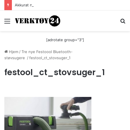
Akkurat nå er batteri-bordsaga til Festool billigere
Meny
S
[adrotate group="3"]
Hjem
/
Tre nye Festoool Bluetooth-
støvsugere
/
festool_ct_stovsuger_1
festool_ct_stovsuger_1