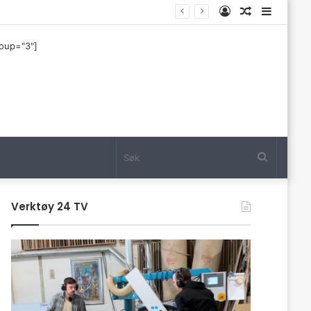
Log
Tilfeldig
Sideba
In
artikkel
roup="3"]
Søk
Verktøy 24 TV