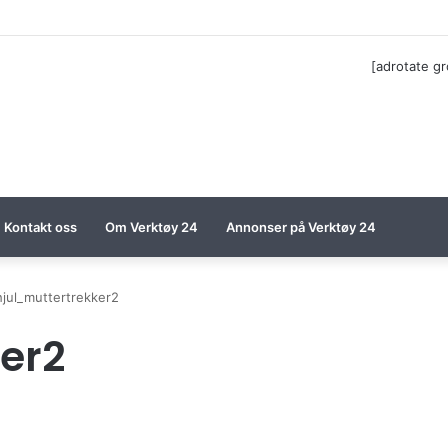
ga til Festool billigere
[adrotate g
Kontakt oss
Om Verktøy 24
Annonser på Verktøy 24
hjul_muttertrekker2
er2