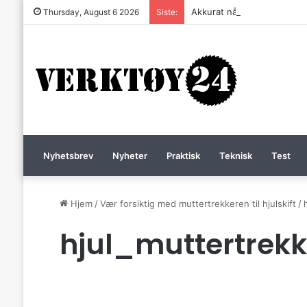
Akkurat nå er batteri-bordsa
Thursday, August 6 2026
Siste:
Nyhetsbrev
Nyheter
Praktisk
Teknisk
Test
Hjem
/
Vær forsiktig med muttertrekkeren til hjulskift
/
hjul_muttertrekk