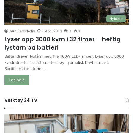
Nyheter
Jørn Søderholm
5. April 2019
0
0
Lyser opp 3000 kvm i 32 timer – heftig
lystårn på batteri
Batteridrevet lystårn med fire 160W LED-lamper. Lyser opp 3000
kvadratmeter fra åtte meter høy hydraulisk hevbar mast.
Sertifisert for storm,…
Les hele
Verktøy 24 TV