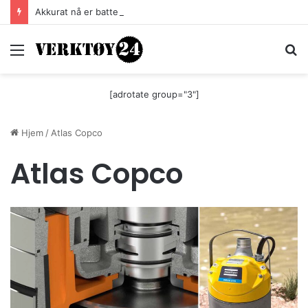
Akkurat nå er batteri-bordsaga til Festool billigere
Meny
S
[adrotate group="3"]
Hjem
/
Atlas Copco
Atlas Copco