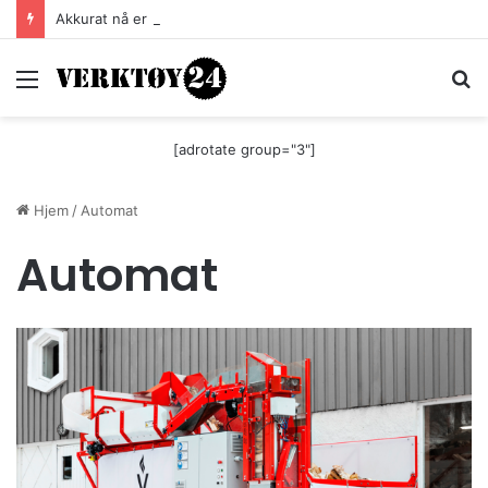
Akkurat nå er batteri-bordsaga til Festool billigere
Meny
S
[adrotate group="3"]
Hjem
/
Automat
Automat