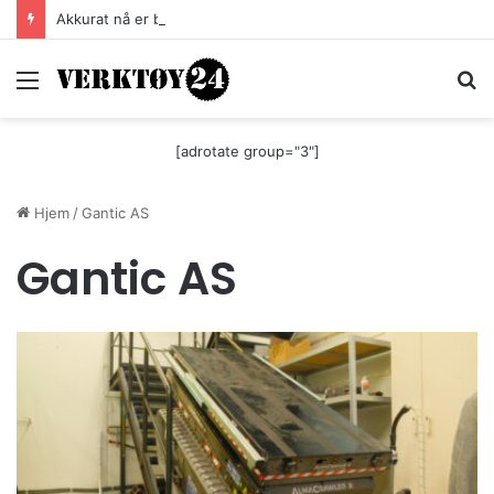
Akkurat nå er batteri-bordsaga til Festool billigere
Meny
S
[adrotate group="3"]
Hjem
/
Gantic AS
Gantic AS