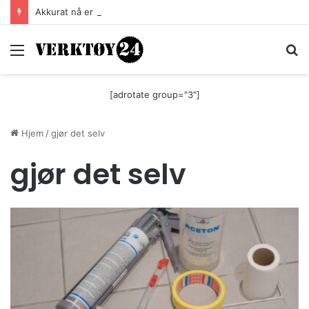
Akkurat nå er batteri-bordsaga til Festool billigere
Meny
S
[adrotate group="3"]
Hjem
/
gjør det selv
gjør det selv