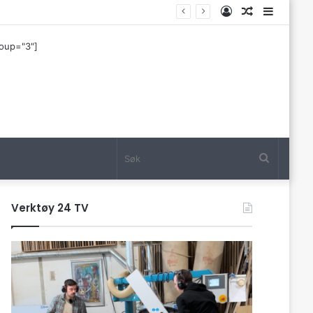
Log
Tilfeldig
Sideba
In
artikkel
roup="3"]
Søk
Verktøy 24 TV