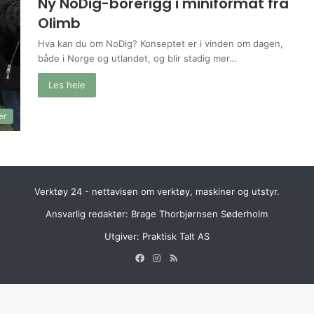
Ny NoDig-borerigg i miniformat fra
Olimb
Hva kan du om NoDig? Konseptet er i vinden om dagen,
både i Norge og utlandet, og blir stadig mer…
Les hele
er
Verktøy 24 - nettavisen om verktøy, maskiner og utstyr.
Ansvarlig redaktør: Brage Thorbjørnsen Søderholm
Utgiver:
Praktisk Talt AS
Facebook
Instagram
RSS