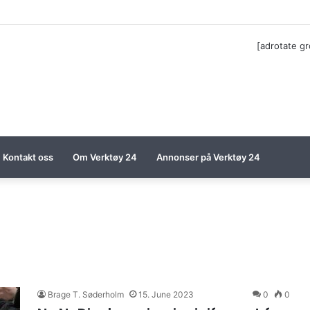
ga til Festool billigere
[adrotate g
Kontakt oss
Om Verktøy 24
Annonser på Verktøy 24
Brage T. Søderholm
15. June 2023
0
0