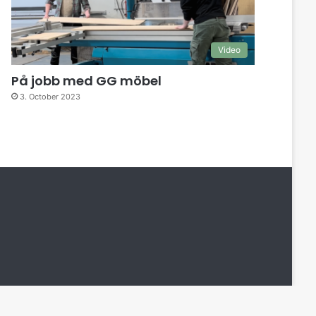
Video
På jobb med GG möbel
3. October 2023