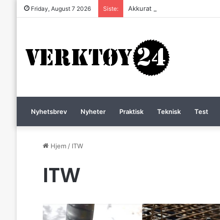
Akkurat nå er batteri-bordsaga 
Friday, August 7 2026
Siste:
Nyhetsbrev
Nyheter
Praktisk
Teknisk
Test
Hjem
/
ITW
ITW