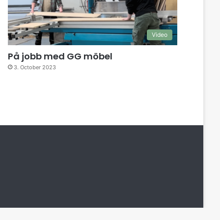
Video
På jobb med GG möbel
3. October 2023