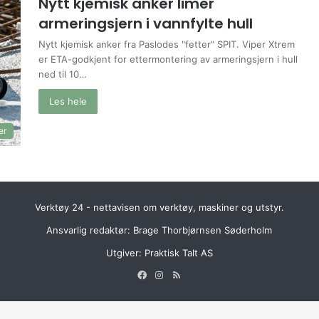
Nytt kjemisk anker limer
armeringsjern i vannfylte hull
Nytt kjemisk anker fra Paslodes "fetter" SPIT. Viper Xtrem
er ETA-godkjent for ettermontering av armeringsjern i hull
ned til 10…
Les hele
er
Verktøy 24 - nettavisen om verktøy, maskiner og utstyr.
Ansvarlig redaktør: Brage Thorbjørnsen Søderholm
Utgiver:
Praktisk Talt AS
Facebook
Instagram
RSS