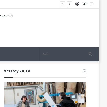
Log
Tilfeldig
Sideba
In
artikkel
roup="3"]
Søk
Verktøy 24 TV