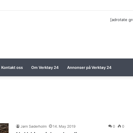
til Festool billigere
[adrotate g
Kontakt oss
Om Verktøy 24
Annonser på Verktøy 24
Jørn Søderholm
14. May 2019
0
0