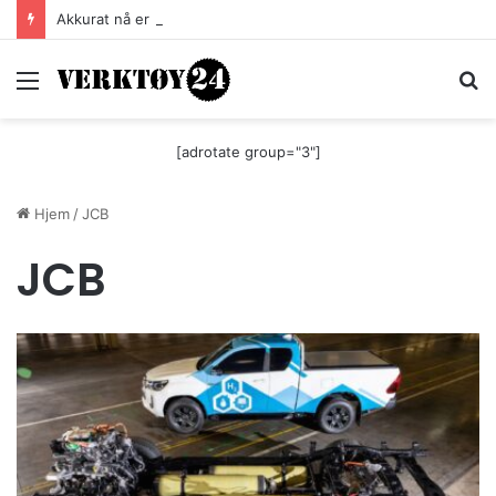
Akkurat nå er batteri-bordsaga til Festool billigere
Meny
S
[adrotate group="3"]
Hjem
/
JCB
JCB