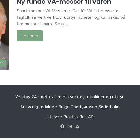
Ny runde VA-messer til våren
Snart kommer VA Messene. Der får VA-interesserte
fagfolk servert verktøy, utstyr, nyheter og kunnskap på
fire messer i mars. Sjekk…
Les hele
er
Verktøy 24 - nettavisen om verktøy, maskiner og utstyr.
Ansvarlig redaktør: Brage Thorbjørnsen Søderholm
Utgiver:
Praktisk Talt AS
Facebook
Instagram
RSS