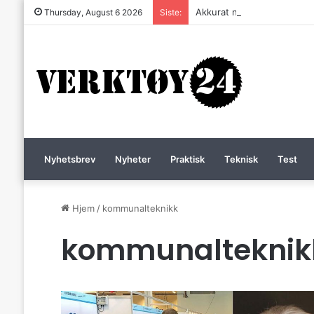
Akkurat nå er batteri-bordsa
Thursday, August 6 2026
Siste:
Nyhetsbrev
Nyheter
Praktisk
Teknisk
Test
Hjem
/
kommunalteknikk
kommunalteknik