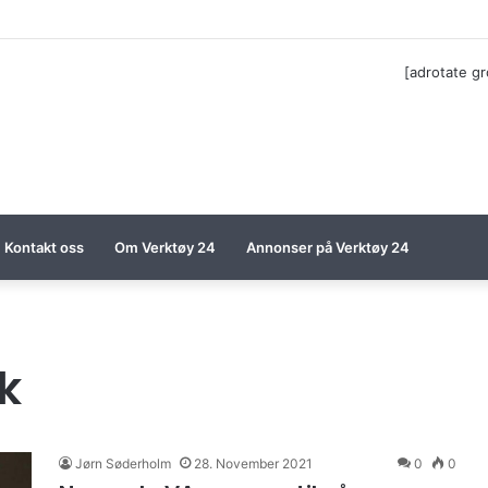
ga til Festool billigere
[adrotate g
Kontakt oss
Om Verktøy 24
Annonser på Verktøy 24
k
Jørn Søderholm
28. November 2021
0
0