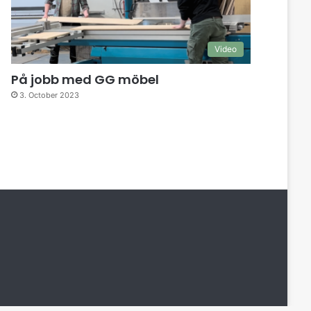
Video
På jobb med GG möbel
3. October 2023