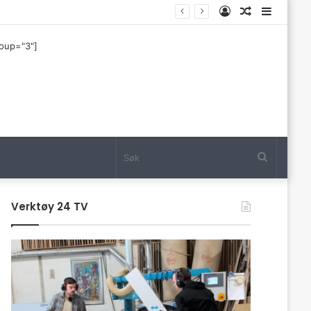
Log
Tilfeldig
Sideba
In
artikkel
roup="3"]
Søk
Verktøy 24 TV