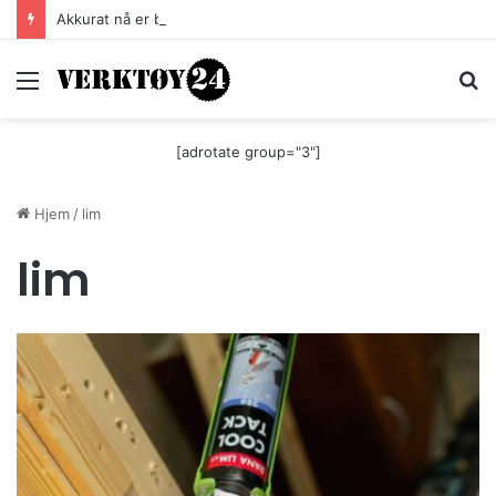
Akkurat nå er batteri-bordsaga til Festool billigere
Meny
S
[adrotate group="3"]
Hjem
/
lim
lim