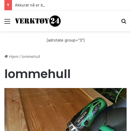
Akkurat nå er batteri-bordsaga til Festool billigere
Meny
S
[adrotate group="3"]
Hjem
/
lommehull
lommehull