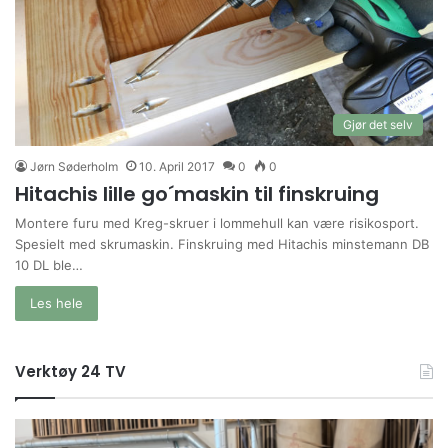
Gjør det selv
Jørn Søderholm
10. April 2017
0
0
Hitachis lille go´maskin til finskruing
Montere furu med Kreg-skruer i lommehull kan være risikosport.
Spesielt med skrumaskin. Finskruing med Hitachis minstemann DB
10 DL ble…
Les hele
Verktøy 24 TV