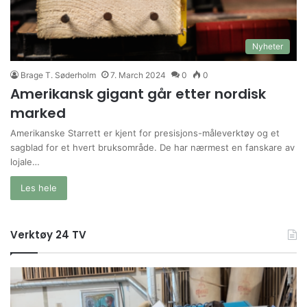
Nyheter
Brage T. Søderholm
7. March 2024
0
0
Amerikansk gigant går etter nordisk
marked
Amerikanske Starrett er kjent for presisjons-måleverktøy og et
sagblad for et hvert bruksområde. De har nærmest en fanskare av
lojale…
Les hele
Verktøy 24 TV