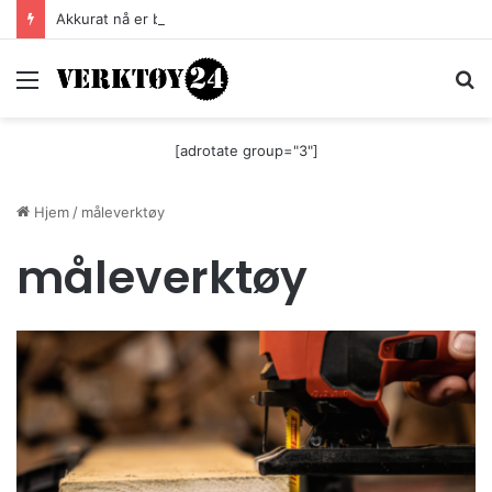
Akkurat nå er batteri-bordsaga til Festool billigere
Meny
S
[adrotate group="3"]
Hjem
/
måleverktøy
måleverktøy