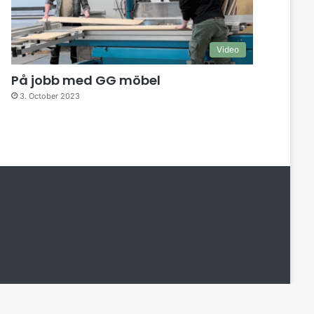
Video
På jobb med GG möbel
3. October 2023