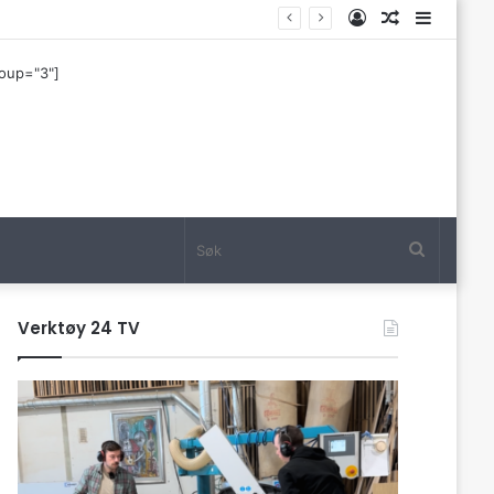
Log
Tilfeldig
Sideba
In
artikkel
roup="3"]
Søk
Verktøy 24 TV