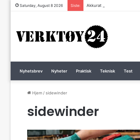
Akkurat nå er batteri-bordsa
Saturday, August 8 2026
Siste:
Nyhetsbrev
Nyheter
Praktisk
Teknisk
Test
Hjem
/
sidewinder
sidewinder