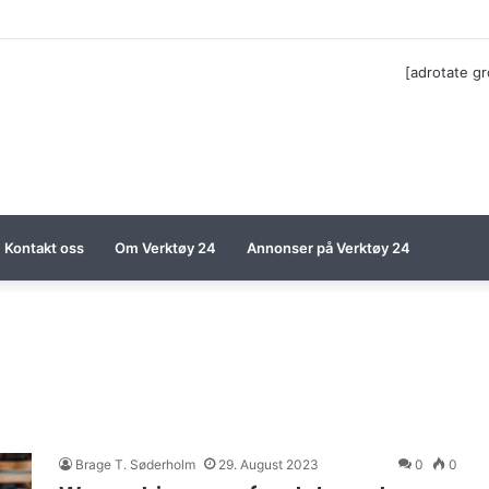
ga til Festool billigere
[adrotate g
Kontakt oss
Om Verktøy 24
Annonser på Verktøy 24
Brage T. Søderholm
29. August 2023
0
0