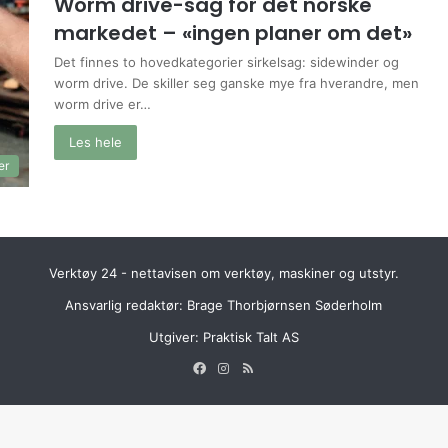
Worm drive-sag for det norske
markedet – «ingen planer om det»
Det finnes to hovedkategorier sirkelsag: sidewinder og
worm drive. De skiller seg ganske mye fra hverandre, men
worm drive er…
Les hele
er
Verktøy 24 - nettavisen om verktøy, maskiner og utstyr.
Ansvarlig redaktør: Brage Thorbjørnsen Søderholm
Utgiver:
Praktisk Talt AS
Facebook
Instagram
RSS