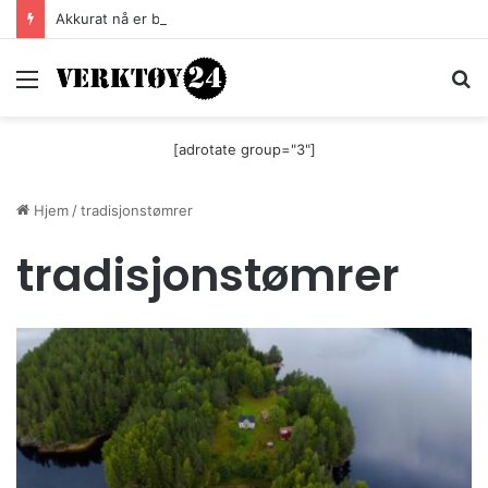
Akkurat nå er batteri-bordsaga til Festool billigere
Meny
S
[adrotate group="3"]
Hjem
/
tradisjonstømrer
tradisjonstømrer