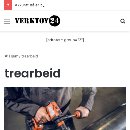
Akkurat nå er batteri-bordsaga til Festool billigere
Meny
S
[adrotate group="3"]
Hjem
/
trearbeid
trearbeid