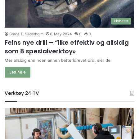
Nyheter
Brage T. Søderholm
6. May 2024
0
0
Feins nye drill – “like effektiv og allsidig
som 8 spesialverktøy»
Mer allsidig enn noen annen batteridrevet drill, sier de.
Les hele
Verktøy 24 TV