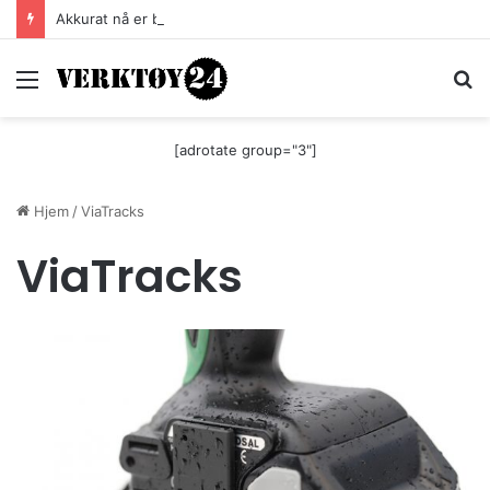
Akkurat nå er batteri-bordsaga til Festool billigere
Meny
S
[adrotate group="3"]
Hjem
/
ViaTracks
ViaTracks