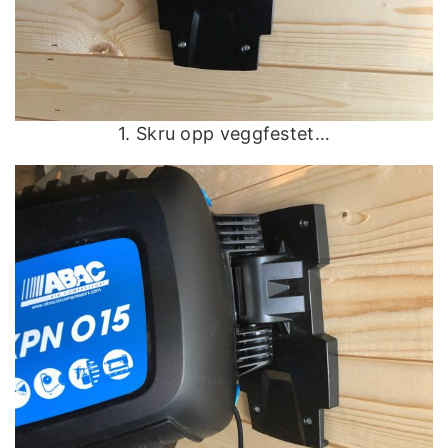
1. Skru opp veggfestet…