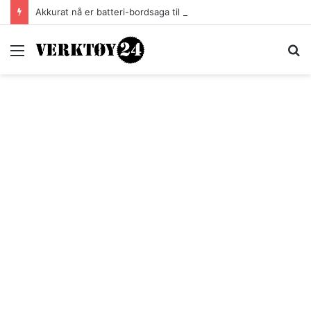
Akkurat nå er batteri-bordsaga til Festool billigere
Meny
S