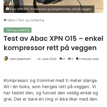
Abac XPN O15. Kompressor og slangetrommel, rett på veggen.
Hjem
/
Test og vurdering
Test og vurdering
Test av Abac XPN O15 – enkel
kompressor rett på veggen
Jørn Søderholm
14. June 2020
0
0
2 minutes read
Kompressor og trommel med ti meter slange.
Alt i én boks, som henges rett på veggen. Vi
har testet den, og funnet den veldig enkel og
grei. Det er bare én ting vi ikke liker med den.