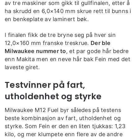
av tre maskiner som gikk til gullfinalen, etter å
ha skrudd en 6,0×140 mm skrue rett til bunns i
en benkeplate av laminert bøk.
I finalen fikk de tre bryne seg på hver sin
12,0×160 mm franske treskrue.
Der ble
Milwaukee nummer to
, et par gode hår bedre
enn Makita men en neve hår bak Fein med det
laveste giret.
Testvinner på fart,
utholdenhet og styrke
Milwaukee M12 Fuel byr således på testens
beste kombinasjon av fart, utholdenhet og
styrke. Som Fein er den en liten tjukkas: 1,23
kilo, og mer klumpete enn flere av de andre