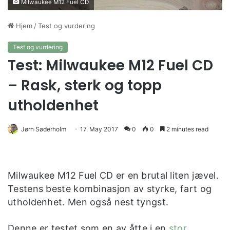
Milwaukee M12 Fuel CD
Hjem
/
Test og vurdering
Test og vurdering
Test: Milwaukee M12 Fuel CD
– Rask, sterk og topp
utholdenhet
Jørn Søderholm
17. May 2017
0
0
2 minutes read
Milwaukee M12 Fuel CD er en brutal liten jævel.
Testens beste kombinasjon av styrke, fart og
utholdenhet. Men også nest tyngst.
Denne er testet som en av åtte i en
stor