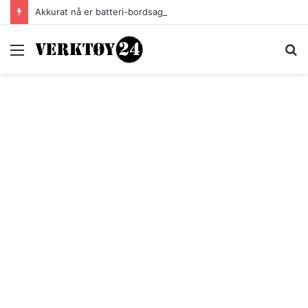
Akkurat nå er batteri-bordsaga til Festool billigere
Meny
S