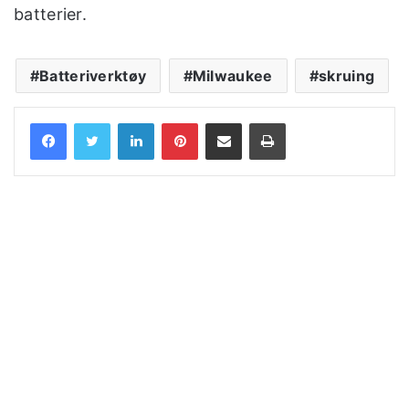
batterier.
Batteriverktøy
Milwaukee
skruing
LinkedIn
Pinterest
Share via Email
Print