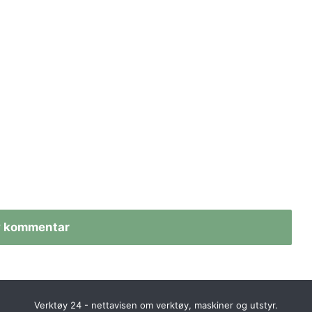
v kommentar
Verktøy 24 - nettavisen om verktøy, maskiner og utstyr.