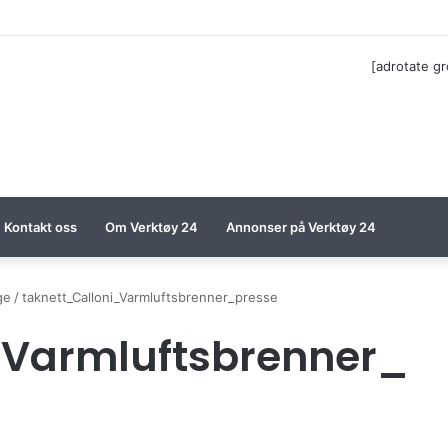
ga til Festool billigere
[adrotate g
Kontakt oss
Om Verktøy 24
Annonser på Verktøy 24
ge
/
taknett_Calloni_Varmluftsbrenner_presse
_Varmluftsbrenner_