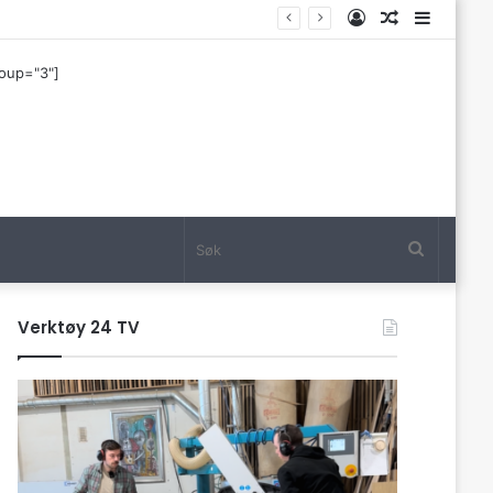
Log
Tilfeldig
Sideba
In
artikkel
roup="3"]
Søk
Verktøy 24 TV