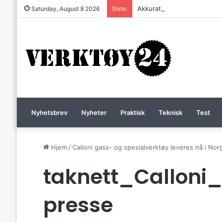
Akkurat nå er batteri-bordsa
Saturday, August 8 2026
Siste:
Nyhetsbrev
Nyheter
Praktisk
Teknisk
Test
Hjem
/
Calloni gass- og spesialverktøy leveres nå i Nor
taknett_Calloni
presse