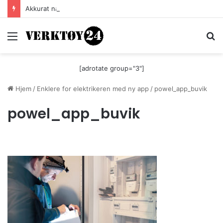
Akkurat nå er batteri-bordsaga til Festool billigere
Meny
S
[adrotate group="3"]
Hjem
/
Enklere for elektrikeren med ny app
/
powel_app_buvik
powel_app_buvik