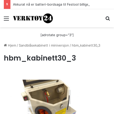
Akkurat nå er batteri-bordsaga til Festool billigere
Meny
S
[adrotate group="3"]
Hjem
/
Sandblåsekabinett i miniversjon
/
hbm_kabinett30_3
hbm_kabinett30_3