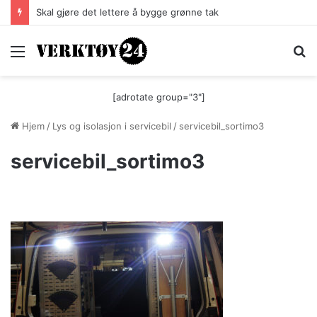
Skal gjøre det lettere å bygge grønne tak
Meny
S
[adrotate group="3"]
Hjem
/
Lys og isolasjon i servicebil
/
servicebil_sortimo3
servicebil_sortimo3