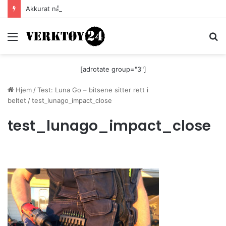
Akkurat nå er batteri-bordsaga til Festool billigere
Meny
S
[adrotate group="3"]
Hjem
/
Test: Luna Go – bitsene sitter rett i
beltet
/
test_lunago_impact_close
test_lunago_impact_close