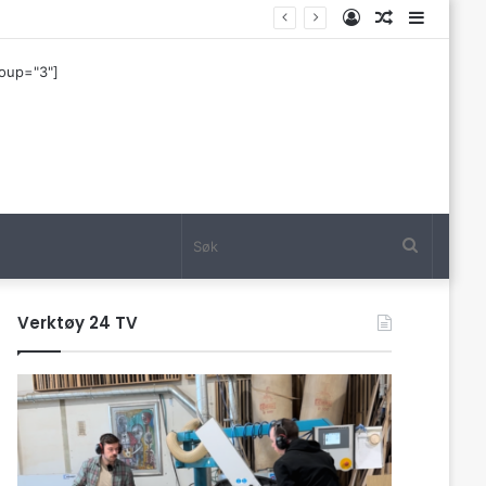
Log
Tilfeldig
Sideba
In
artikkel
roup="3"]
Søk
Verktøy 24 TV