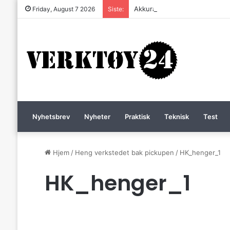
Akkurat nå er batteri-bordsaga 
Friday, August 7 2026
Siste:
Nyhetsbrev
Nyheter
Praktisk
Teknisk
Test
Hjem
/
Heng verkstedet bak pickupen
/
HK_henger_1
HK_henger_1