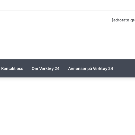
til Festool billigere
[adrotate g
Kontakt oss
Om Verktøy 24
Annonser på Verktøy 24