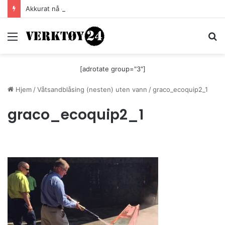
Akkurat nå er batteri-bordsaga til Festool billigere
Meny
S
[adrotate group="3"]
Hjem
/
Våtsandblåsing (nesten) uten vann
/
graco_ecoquip2_1
graco_ecoquip2_1