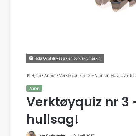
Hola Oval drives av en bor-/skrumaskin.
Hjem
/
Annet
/
Verktøyquiz nr 3 – Vinn en Hola Oval hul
Annet
Verktøyquiz nr 3 
hullsag!
Jørn Søderholm
9. April 2017