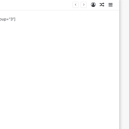
Log
Tilfeldig
Sideba
In
artikkel
roup="3"]