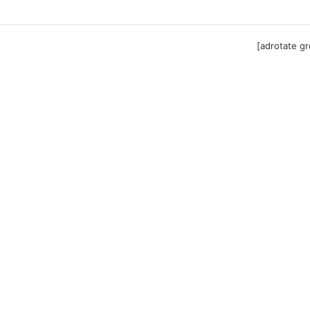
ga til Festool billigere
[adrotate g