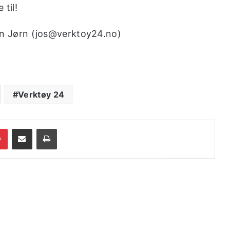
 til!
en Jørn (jos@verktoy24.no)
Verktøy 24
dIn
Pinterest
Share via Email
Print