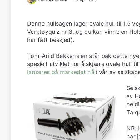
Denne hullsagen lager ovale hull til 1,5 v
Verktøyquiz nr 3, og du kan vinne en Hola
har fått beskjed).
Tom-Arild Bekkeheien står bak dette nye,
spesielt utviklet for å skjære ovale hull t
lanseres på markedet nå
i vår av selskap
Sels
av Ho
held
Ta q
NB: H
har j