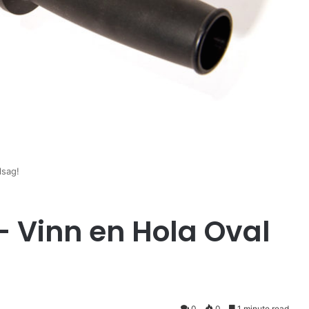
lsag!
– Vinn en Hola Oval
0
0
1 minute read