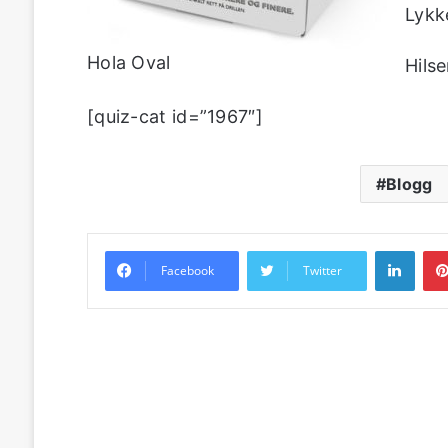
Lykke
Hola Oval
Hils
[quiz-cat id=”1967″]
Blogg
Linke
Facebook
Twitter