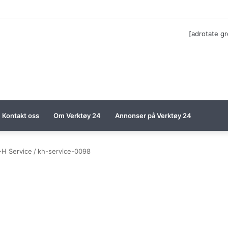
a til Festool billigere
[adrotate g
Kontakt oss
Om Verktøy 24
Annonser på Verktøy 24
-H Service
/
kh-service-0098