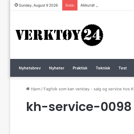
Akkurat nå er batteri-bordsag
Sunday, August 9 2026
Siste:
Nyhetsbrev
Nyheter
Praktisk
Teknisk
Test
Hjem
/
Fagfolk som kan verktøy - salg og service hos K
kh-service-0098