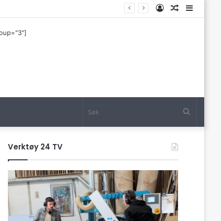
Log
Tilfeldig
Sideba
In
artikkel
roup="3"]
Søk
Verktøy 24 TV