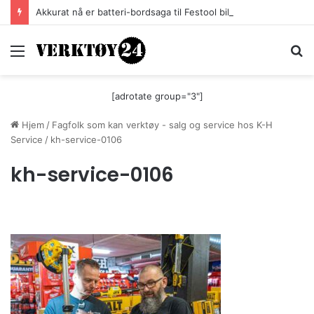
Akkurat nå er batteri-bordsaga til Festool billigere
Meny
S
[adrotate group="3"]
Hjem
/
Fagfolk som kan verktøy - salg og service hos K-H
Service
/
kh-service-0106
kh-service-0106