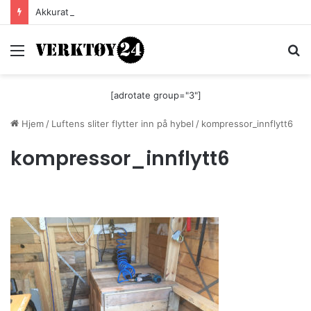
Akkurat nå er batteri-bordsaga til Festool billigere
Meny
S
[adrotate group="3"]
Hjem
/
Luftens sliter flytter inn på hybel
/
kompressor_innflytt6
kompressor_innflytt6