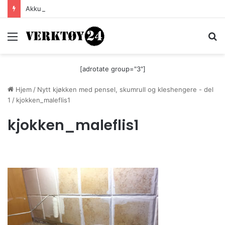
Akkurat nå er batteri-bordsaga til Festool billigere
Meny
S
[adrotate group="3"]
Hjem
/
Nytt kjøkken med pensel, skumrull og kleshengere - del
1
/
kjokken_maleflis1
kjokken_maleflis1