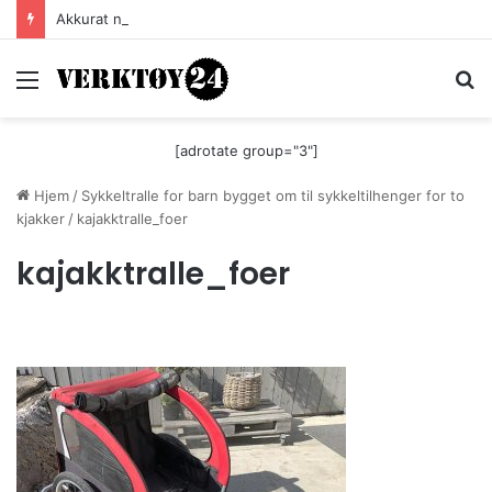
Akkurat nå er batteri-bordsaga til Festool billigere
Meny
S
[adrotate group="3"]
Hjem
/
Sykkeltralle for barn bygget om til sykkeltilhenger for to
kjakker
/
kajakktralle_foer
kajakktralle_foer