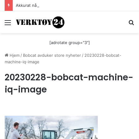
Akkurat nå er batteri-bordsaga til Festool billigere
Meny
S
[adrotate group="3"]
Hjem
/
Bobcat avduker store nyheter
/
20230228-bobcat-
machine-iq-image
20230228-bobcat-machine-
iq-image