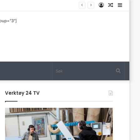
Log
Tilfeldig
Sideba
In
artikkel
roup="3"]
Søk
Verktøy 24 TV