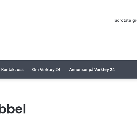
til Festool billigere
[adrotate g
Kontakt oss
Om Verktøy 24
Annonser på Verktøy 24
bbel