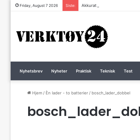
Akkurat nå er batteri-bordsaga 
Friday, August 7 2026
Siste:
Nyhetsbrev
Nyheter
Praktisk
Teknisk
Test
Hjem
/
Èn lader - to batterier
/
bosch_lader_dobbel
bosch_lader_do