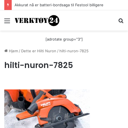
Akkurat nå er batteri-bordsaga til Festool billigere
Meny
S
[adrotate group="3"]
Hjem
/
Dette er Hilti Nuron
/
hilti-nuron-7825
hilti-nuron-7825