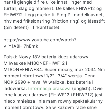
har til gjengjeld fire ulike innstillinger med
turtall, slag og moment. De kalles FHIWF12 og
FHIWP12. Legg merke til F og P i modellnavnet,
hhv med friksjonsring (friction ring) og låsestift
(pin detent) i firkantfestet.
https://www.youtube.com/watch?
v=Y1A8HI7hEmk
Polski: Nowy 18V bateria klucz udarowy
Milwaukee M18ONEFHIWF12 i
M18ONEFHIWF34. Super mocny, max 2034 Nm
moment obrotowy! 1/2″ i 3/4″ wersja. Cena
NOK 2990 + mva. W walizka, bez bateria i
ladowarka.
Informacja prasowa
(english). Dvie
inne klucze udarowe (FHIWF12 i FHIWP12) jest
nieco mniejsza i nie mam rowny spektakularny
moment obrotowy. Są w każdym razie silne