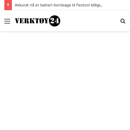
Akkurat nå er batteri-bordsaga til Festool billigere
Meny
S