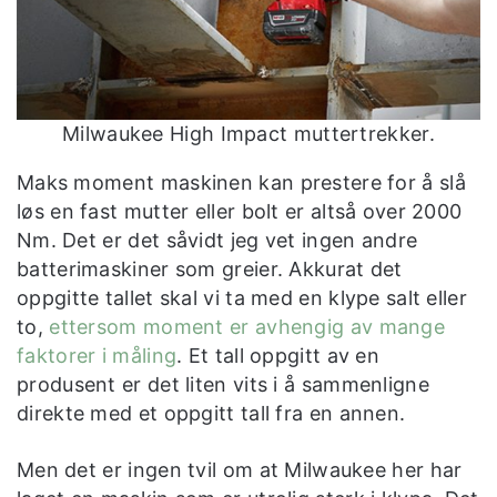
Milwaukee High Impact muttertrekker.
Maks moment maskinen kan prestere for å slå
løs en fast mutter eller bolt er altså over 2000
Nm. Det er det såvidt jeg vet ingen andre
batterimaskiner som greier. Akkurat det
oppgitte tallet skal vi ta med en klype salt eller
to,
ettersom moment er avhengig av mange
faktorer i måling
. Et tall oppgitt av en
produsent er det liten vits i å sammenligne
direkte med et oppgitt tall fra en annen.
Men det er ingen tvil om at Milwaukee her har