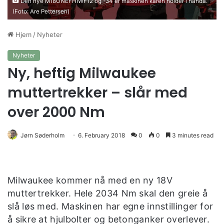
Den nye M18ONEFHIWF12 og -34 er maskinen karen holder i hånda.
(Foto: Are Pettersen)
Hjem
/
Nyheter
Nyheter
Ny, heftig Milwaukee
muttertrekker – slår med
over 2000 Nm
Jørn Søderholm
6. February 2018
0
0
3 minutes read
Milwaukee kommer nå med en ny 18V
muttertrekker. Hele 2034 Nm skal den greie å
slå løs med. Maskinen har egne innstillinger for
å sikre at hjulbolter og betonganker overlever.