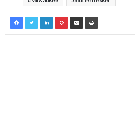
Milwaukee
muttertrekker
LinkedIn
Pinterest
Share via Email
Print