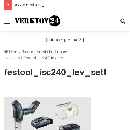
Akkurat nå er batteri-bordsaga til Festool billigere
Meny
S
[adrotate group="3"]
Hjem
/
Rask og presis kutting av
isolasjon
/
festool_isc240_lev_sett
festool_isc240_lev_sett