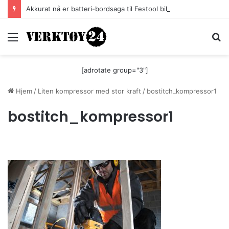
Akkurat nå er batteri-bordsaga til Festool billigere
Meny
S
[adrotate group="3"]
Hjem
/
Liten kompressor med stor kraft
/
bostitch_kompressor1
bostitch_kompressor1