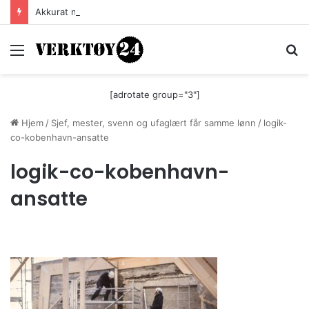
Akkurat nå er batteri-bordsaga til Festool billigere
Meny
S
[adrotate group="3"]
Hjem
/
Sjef, mester, svenn og ufaglært får samme lønn
/
logik-
co-kobenhavn-ansatte
logik-co-kobenhavn-
ansatte