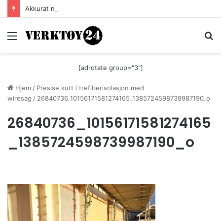
Akkurat nå er batteri-bordsaga til Festool billigere
Meny
S
[adrotate group="3"]
Hjem
/
Presise kutt i trefiberisolasjon med
wiresag
/
26840736_10156171581274165_1385724598739987190_o
26840736_10156171581274165
_1385724598739987190_o