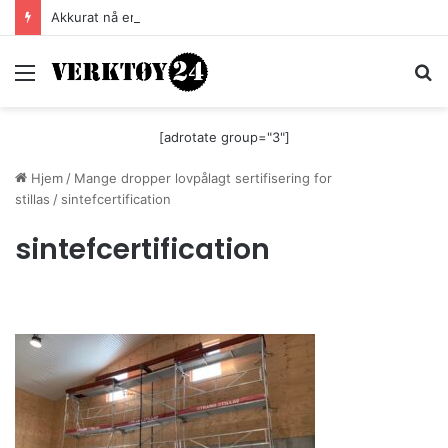
Akkurat nå er batteri-bordsaga til Festool billigere
Meny
S
[adrotate group="3"]
Hjem
/
Mange dropper lovpålagt sertifisering for
stillas
/
sintefcertification
sintefcertification