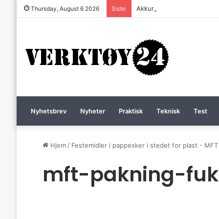
Akkurat nå er batteri-bordsa
Thursday, August 6 2026
Siste:
Nyhetsbrev
Nyheter
Praktisk
Teknisk
Test
Hjem
/
Festemidler i pappesker i stedet for plast - MFT 
mft-pakning-fuk