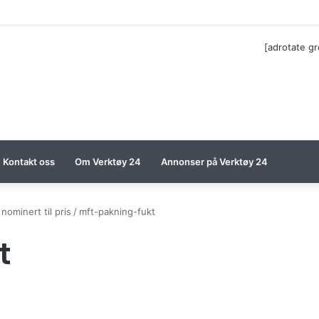
ga til Festool billigere
[adrotate g
Kontakt oss
Om Verktøy 24
Annonser på Verktøy 24
nominert til pris
/
mft-pakning-fukt
t