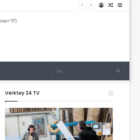
Log
Tilfeldig
Sideba
In
artikkel
roup="3"]
Søk
Verktøy 24 TV