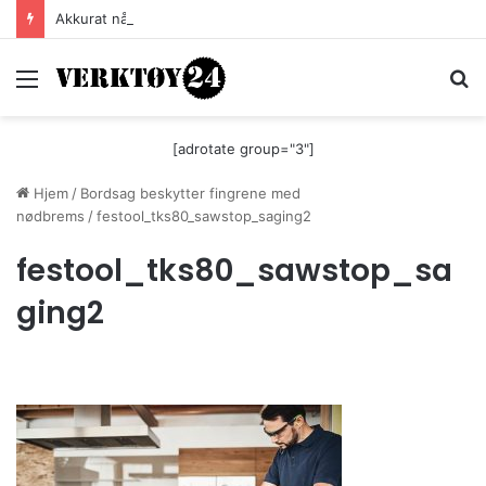
Akkurat nå er batteri-bordsaga til Festool billigere
Meny
S
[adrotate group="3"]
Hjem
/
Bordsag beskytter fingrene med
nødbrems
/
festool_tks80_sawstop_saging2
festool_tks80_sawstop_sa
ging2