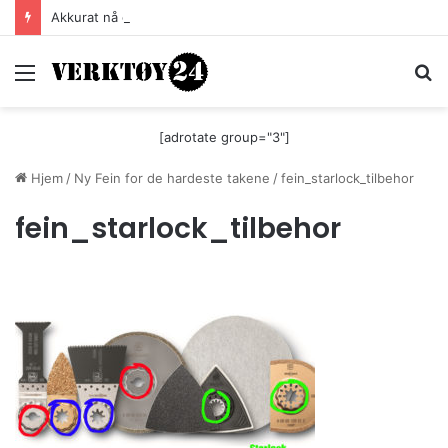
Akkurat nå er batteri-bordsaga til Festool billigere
Meny
S
[adrotate group="3"]
Hjem
/
Ny Fein for de hardeste takene
/
fein_starlock_tilbehor
fein_starlock_tilbehor